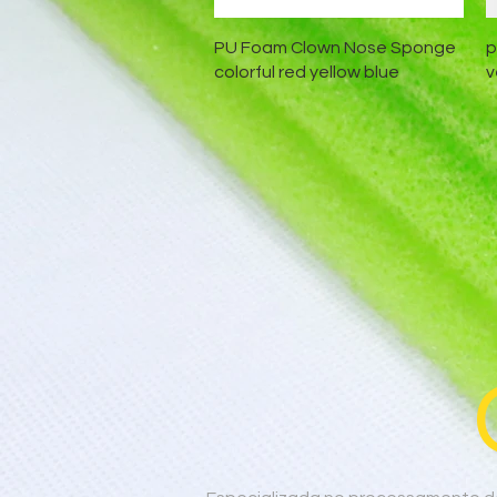
Visualização rápida
PU Foam Clown Nose Sponge
p
colorful red yellow blue
v