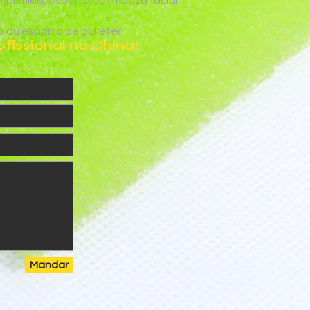
rimida, esponja de limpeza facial
 ou esponja de poliéter.
issional na China!
Mandar