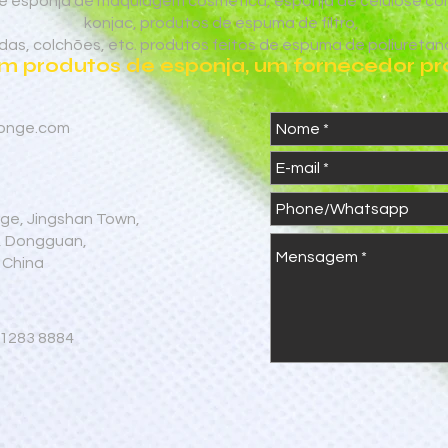
 esponja de maquiagem cosmética, esponja de celulose comp
konjac, produtos de espuma de filtro,
as, colchões, etc. produtos feitos de espuma de poliuretano
 produtos de esponja, um fornecedor prof
onge.com
age, Jingshan Town,
., Dongguan,
 China
 1283 8884