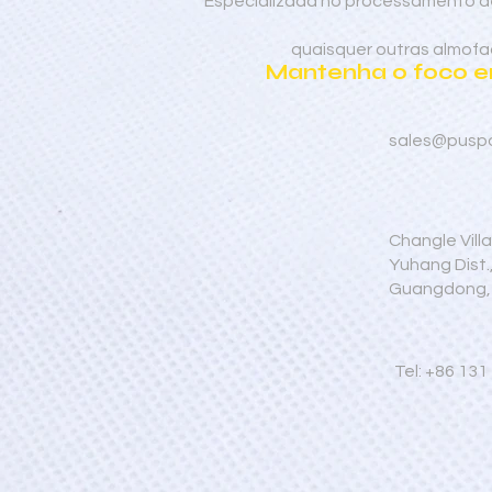
Especializada no processamento de
quaisquer outras almofad
Mantenha o foco em
sales@pusp
Changle Vill
Yuhang Dist
Guangdong,
Tel: +86 131