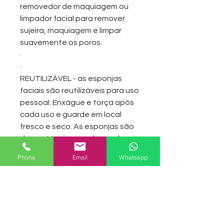
removedor de maquiagem ou
limpador facial para remover
sujeira, maquiagem e limpar
suavemente os poros.
·
·
REUTILIZÁVEL - as esponjas
faciais são reutilizáveis para uso
pessoal. Enxágue e torça após
cada uso e guarde em local
fresco e seco. As esponjas são
descartáveis quando usadas
em aplicações comerciais.
Phone
Email
Whatsapp
·
·
ÓTIMO PARA A PELE SENSÍVEL -
As esponjas faciais são suaves
para a pele sensível. Eles são
macios e altamente