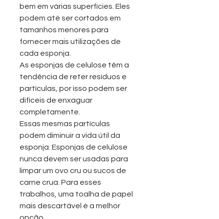
bem em várias superfícies. Eles
podem até ser cortados em
tamanhos menores para
fornecer mais utilizações de
cada esponja.
As esponjas de celulose têm a
tendência de reter resíduos e
partículas, por isso podem ser
difíceis de enxaguar
completamente.
Essas mesmas partículas
podem diminuir a vida útil da
esponja. Esponjas de celulose
nunca devem ser usadas para
limpar um ovo cru ou sucos de
carne crua. Para esses
trabalhos, uma toalha de papel
mais descartável é a melhor
opção.