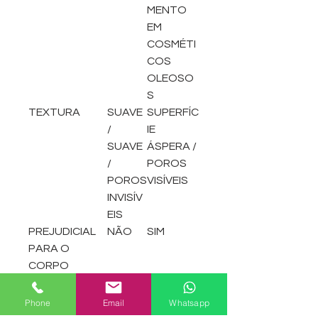
MENTO
EM
COSMÉTI
COS
OLEOSO
S
TEXTURA
SUAVE
SUPERFÍC
/
IE
SUAVE
ÁSPERA /
/
POROS
POROS
VISÍVEIS
INVISÍV
EIS
PREJUDICIAL
NÃO
SIM
PARA O
CORPO
HUMANO
PROTEÇÃO
DEGRA
NÃO
Phone
Email
Whatsapp
AMBIENTAL
DADO
DEGRAD