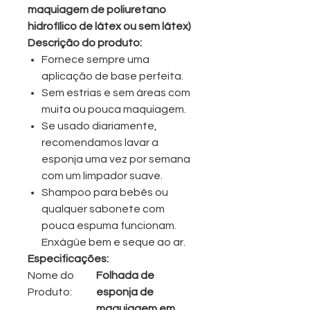
maquiagem de poliuretano
hidrofílico de látex ou sem látex)
Descrição do produto:
Fornece sempre uma
aplicação de base perfeita.
Sem estrias e sem áreas com
muita ou pouca maquiagem.
Se usado diariamente,
recomendamos lavar a
esponja uma vez por semana
com um limpador suave.
Shampoo para bebês ou
qualquer sabonete com
pouca espuma funcionam.
Enxágüe bem e seque ao ar.
Especificações:
Nome do
Folhada de
Produto:
esponja de
maquiagem em