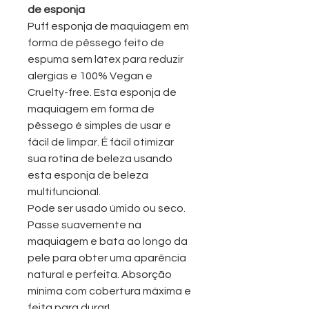
de esponja
Puff esponja de maquiagem em
forma de pêssego feito de
espuma sem látex para reduzir
alergias e 100% Vegan e
Cruelty-free. Esta esponja de
maquiagem em forma de
pêssego é simples de usar e
fácil de limpar. É fácil otimizar
sua rotina de beleza usando
esta esponja de beleza
multifuncional.
Pode ser usado úmido ou seco.
Passe suavemente na
maquiagem e bata ao longo da
pele para obter uma aparência
natural e perfeita. Absorção
mínima com cobertura máxima e
feita para durar!