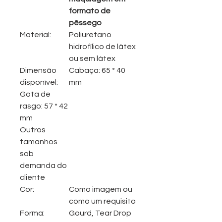
formato de
pêssego
Material:
Poliuretano
hidrofílico de látex
ou sem látex
Dimensão
Cabaça: 65 * 40
disponível:
mm
Gota de
rasgo: 57 * 42
mm
Outros
tamanhos
sob
demanda do
cliente
Cor:
Como imagem ou
como um requisito
Forma:
Gourd, Tear Drop